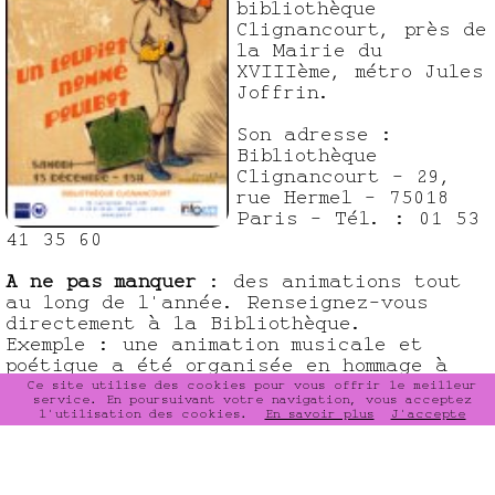
bibliothèque
Clignancourt, près de
la Mairie du
XVIIIème, métro Jules
Joffrin.
Son adresse :
Bibliothèque
Clignancourt - 29,
rue Hermel - 75018
Paris - Tél. : 01 53
41 35 60
A ne pas manquer
: des animations tout
au long de l'année. Renseignez-vous
directement à la Bibliothèque.
Exemple : une animation musicale et
poétique a été organisée en hommage à
Poulbot fin Décembre 2007.
Ce site utilise des cookies pour vous offrir le meilleur
service. En poursuivant votre navigation, vous acceptez
l'utilisation des cookies.
En savoir plus
J'accepte
PAGE SUIVANTE